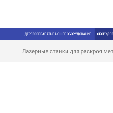
ДЕРЕВООБРАБАТЫВАЮЩЕЕ ОБОРУДОВАНИЕ
ОБОРУДОВ
Лазерные станки для раскроя ме
Оборудование для металлообработки
Ленточнопильные станки по металлу
Фрезерные станки по металлу
Токарные станки по металлу
Гильотины
Шлифовальные станки по металлу